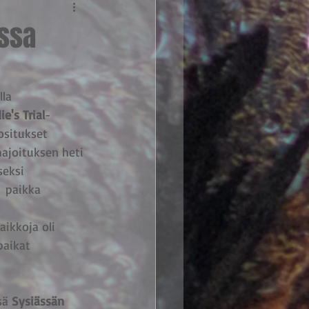
issa
lla 
ie's Trial
-
ositukset 
ajoituksen heti 
eksi 
  paikka 
 
aikkoja oli 
paikat 
sä 
Sysiässän