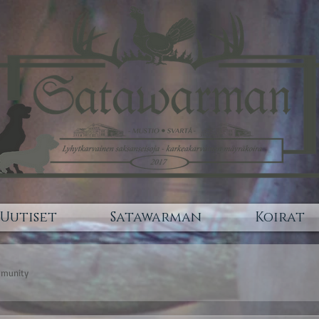
Uutiset
Satawarman
Koirat
mmunity