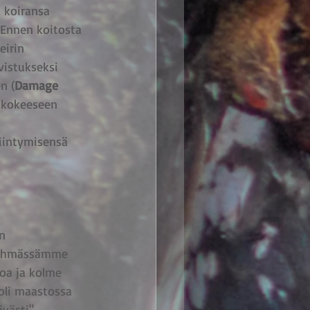
 koiransa 
 Ennen koitosta 
irin 
vistukseksi 
n (
Damage 
 kokeeseen 
siintymisensä 
n 
 Ryhmässämme 
oa ja kolme 
oli maastossa 
västi". 