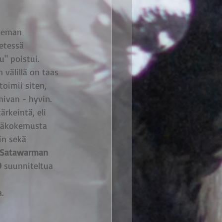
ieman 
etessä 
" poistui. 
välillä on taas 
toimii siten, 
ivan - hyvin. 
rkeintä, eli 
säkokemusta 
in sekä 
Satawarman
9
 suunniteltua 
a.