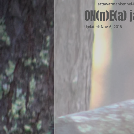
satawarmankennel
ON(n)E(a) 
Updated:
Nov 6, 2018