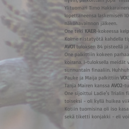
Ylituomari Timo Hakkarainen
lopettaneensa laskemisen 10
näköhavainnon jälkeen.
One teki 
KAER
-kokeessa kelp
Kolme riistatyötä kahdella ti
AVO1
 tuloksen 84 pisteellä ja j
One palkittiin kokeen parha
koirana. I-tuloksella meidät 
sunnuntain finaaliin. Huhhuh 
Pauke ja Maija palkittiin 
VOI
Tanja Mairen kanssa 
AVO2
-tu
One sijoittui Ladie's Trialin f
toiseksi - oli kyllä huikea vi
Kotiin tuomisina oli iso kasa
sekä tiketti konjakki - eli vo