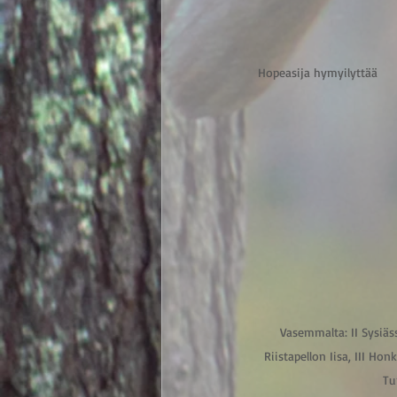
Hopeasija hymyilyttää        
Vasemmalta: II Sysiäss
Riistapellon Iisa, III Hon
Tu