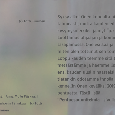
Syksy alkoi Onen kohdalta h
                (c) Totti Turunen
tahmeasti, mutta kauden ed
kysymysmerkiksi jäänyt "joku
Luottamus ohjaajan ja koiran 
tasapainossa. One esittää ja 
miten olen tottunut sen toim
Loppu kauden teemme sitä tä
metsästämme ja haemme li
ensi kauden uusiin haasteisi
tietenkin odotamme innolla 
kenneliin Onen kevääksi 
201
pentuetta. Tästä lisää 
än Anna Mulle Piiskaa, I 
"
Pentuesuunnitelmia
"-sivull
kahovin Taikakuu    (c) Totti 
runen