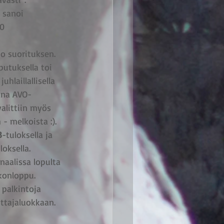
 sanoi 
0 
o suorituksen. 
putuksella toi 
uhlaillallisella 
ana AVO-
valittiin myös 
- melkoista :).
3
-tuloksella ja 
loksella. 
inaalissa lopulta 
ikonloppu. 
 palkintoja 
ittajaluokkaan. 