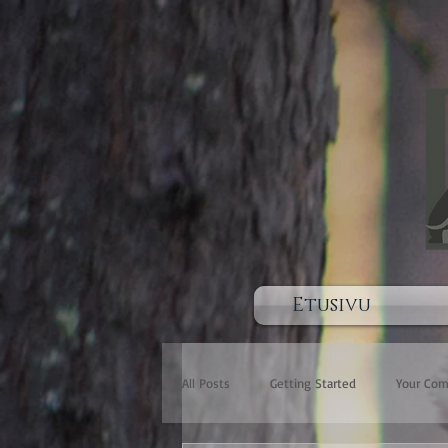
Etusivu
All Posts
Getting Started
Your Co