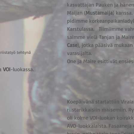
kasvattajan Pauken ja hänen
Maijan (
Mustamaija
) kanssa.
pidimme korkeanpaikanladyle
Karstulassa.   Tiimiimme vah
saimme vielä Tanjan ja Maire
Case
), jotka pääsivä mukaan
iistatyö tehtynä
varasijalta. 
One ja Maire esittivät ensie
a
 VOI
-luokassa.
Koepäivänä startattiin Virala
riistarikkaisiin maisemiin.
oli kolme VOI-luokan koirakk
AVO-luokkalaista. Fasaaneja 
hyvin, paikoittain jopa "riittä