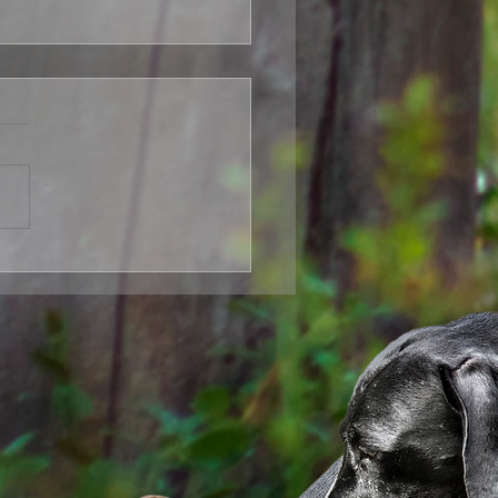
iha Lohtu vai Pullea Potti ?