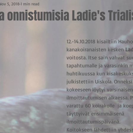
Nov 5, 2018
1 min read
ja onnistumisia Ladie's Trial
12.-14.10.2018 kisailtiin Hauho
kanakoiranaisten kesken 
Lad
voitosta. Itse sain vahvat su
tapahtumalle ja varasinkin m
huhtikuussa kun kisakeskuks
julkistettiin Uiskola. Onneksi
kokeeseen löytyi varsinaisen
ilmoittautumisen alkaessa. P
varattu 60 koirakolle  ja koe
täyttyivät ensimmäisenä 
ilmoittautumispäivänä.
Koitokseen lähdettiin yhdes