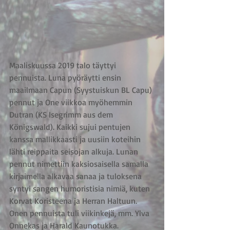
Maaliskuussa 2019 talo täyttyi 
pennuista. Luna pyöräytti ensin 
maailmaan Capun (Syystuiskun BL Capu) 
pennut ja One viikkoa myöhemmin 
Dutran (KS Isegrimm aus dem 
Königswald). Kaikki sujui pentujen 
kanssa mallikkaasti ja uusiin koteihin 
lähti reippaita seisojan alkuja. Lunan 
pennut nimettiin kaksiosaisella samalla 
kirjaimella alkavaa sanaa ja tuloksena 
syntyi sangen humoristisia nimiä, kuten 
Korvat Koristeena ja Herran Haltuun. 
Onen pennuista tuli viikinkejä, mm. Ylva 
Onnekas ja Harald Kaunotukka.